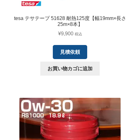
tesa テサテープ 51628 耐熱125度【幅19mm×長さ
25m×8本】
¥
9,900
税込
見積依頼
お買い物カゴに追加