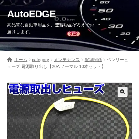
AutoEDGE
高品質な自動車用品を、豊富な品ぞろえでお
届けします。
ホーム
category
メンテナンス
配線関係
ベンリーヒ
ューズ 電源取り出し【20A ノーマル 10本セット】