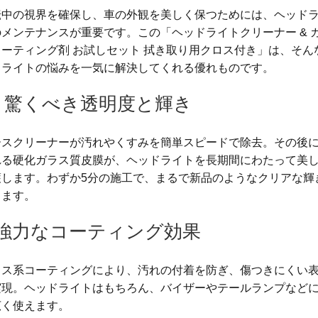
転中の視界を確保し、車の外観を美しく保つためには、ヘッド
メンテナンスが重要です。この「ヘッドライトクリーナー & 
コーティング剤 お試しセット 拭き取り用クロス付き」は、そん
ドライトの悩みを一気に解決してくれる優れものです。
驚くべき透明度と輝き
ースクリーナーが汚れやくすみを簡単スピードで除去。その後
れる硬化ガラス質皮膜が、ヘッドライトを長期間にわたって美
護します。わずか5分の施工で、まるで新品のようなクリアな輝
ります。
️ 強力なコーティング効果
ラス系コーティングにより、汚れの付着を防ぎ、傷つきにくい
実現。ヘッドライトはもちろん、バイザーやテールランプなど
広く使えます。