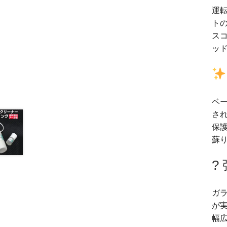
運
トの
ス
ッ
ベ
さ
保
蘇
?
ガ
が
幅