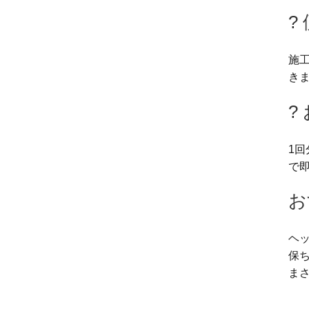
?
施
き
?
1
で即
お
ヘ
保
ま