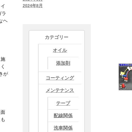
2024年8月
ライ
ガラ
なヘ
カテゴリー
オイル
に施
添加剤
しく
きが
コーティング
メンテナンス
テープ
表面
配線関係
にも
洗車関係