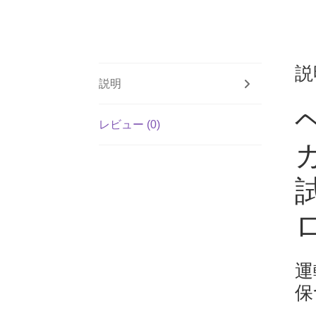
説
説明
レビュー (0)
運
保