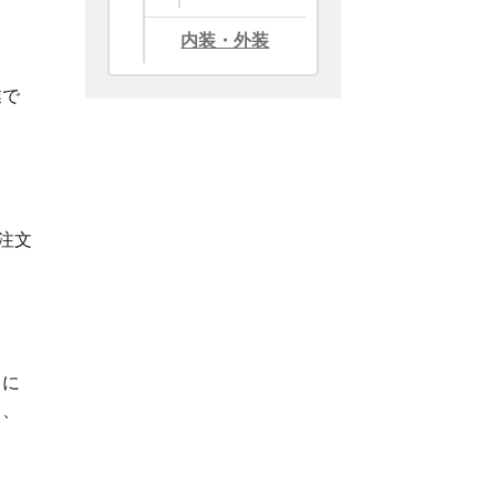
内装・外装
業で
注文
イに
る、